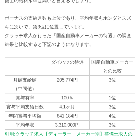
備士の給料水準は高いと言えるでしょう。
ボーナスの支給月数も上位であり、平均年収もホンダとスズ
キに次いで、第3位に位置しています。
クラッチ求人が行った「国産自動車メーカーの待遇」の調査
結果と比較すると下記のようになります。
ダイハツの待遇
国産自動車メーカー
との比較
月額支給額
205,774円
3位
（中間値）
賞与有率
100％
1位
賞与平均支給日数
4.1ヶ月
3位
年間賞与平均額
841,184円
4位
平均年収
3,310,000円
3位
引用:クラッチ求人【ディーラー・メーカー別】整備士求人の