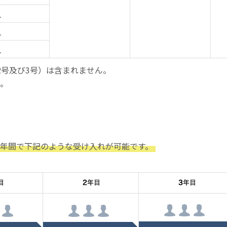
人
人
人
2号及び3号）は含まれません。
。
3年間で下記のような受け入れが可能です。