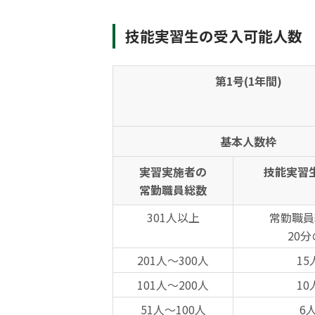
技能実習生の受入可能人数
第1号(1年間)
基本人数枠
実習実施者の
技能実習
常勤職員総数
301人以上
常勤職員
20分
201人～300人
15
101人～200人
10
51人～100人
6