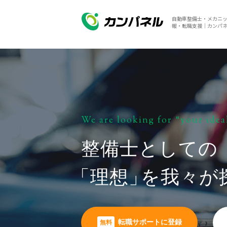
自動車整備士・メカニ
報・転職支援｜カンパ
We are looking for “your idea
整備士としての
「理想
」
を我々が
転職サポートに登録
無料