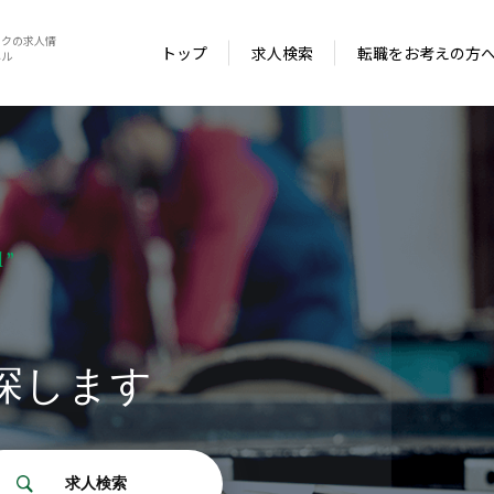
ックの求人情
トップ
求人検索
転職をお考えの方
ネル
l”
探します
求人検索