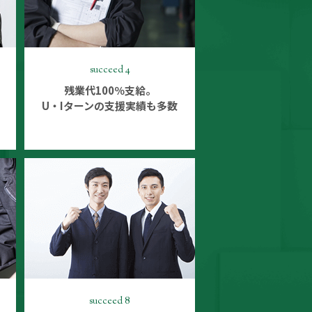
succeed 4
残業代100％支給。
U・Iターンの支援実績も多数
succeed 8