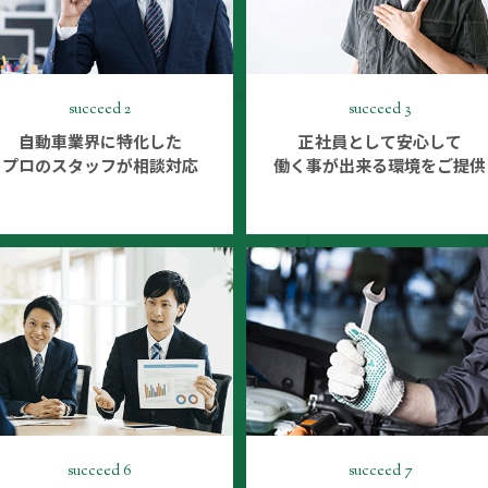
succeed 3
succeed 2
正社員として安心して
自動車業界に特化した
働く事が出来る環境をご提供
プロのスタッフが相談対応
succeed 7
succeed 6