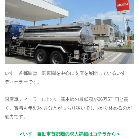
いすゞ首都圏は、関東圏を中心に支店を展開しているいすゞ
ディーラーです。
国産車ディーラーに比べ、基本給の最低額が26万5千円と高
く、賞与も年5.3ヶ月分とがっちり稼いでしっかり休めるのが
魅力です。
＜いすゞ自動車首都圏の求人詳細はコチラから＞