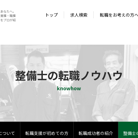
いあなたへ。
トップ
求人検索
転職をお考えの方
い業種・職種
種・職種とメリット・デメリットをプロが紹介！
トをプロが紹
整備士の転職ノウハウ
knowhow
について
転職支援が初めての方
転職成功者の紹介
整備士