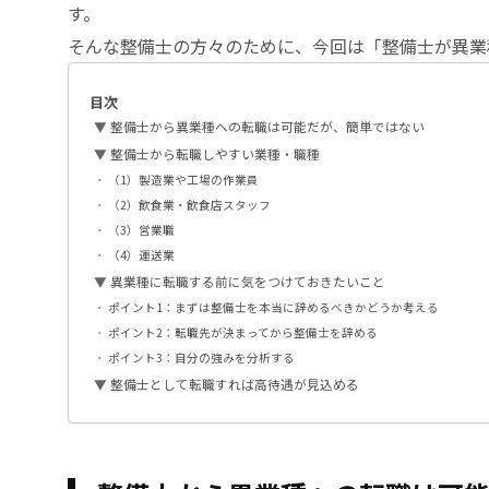
す。
そんな整備士の方々のために、今回は「整備士が異業
目次
整備士から異業種への転職は可能だが、簡単ではない
整備士から転職しやすい業種・職種
（1）製造業や工場の作業員
（2）飲食業・飲食店スタッフ
（3）営業職
（4）運送業
異業種に転職する前に気をつけておきたいこと
ポイント1：まずは整備士を本当に辞めるべきかどうか考える
ポイント2：転職先が決まってから整備士を辞める
ポイント3：自分の強みを分析する
整備士として転職すれば高待遇が見込める