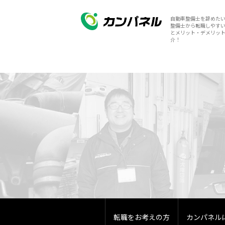
HOME
整備士の転職ノウハウ
自動車整備士を辞めた
整備士から転職しやす
自動車整備士を辞めたいあなたへ。整備士から転職しやすい業
とメリット・デメリッ
介！
転職をお考えの方
カンパネル