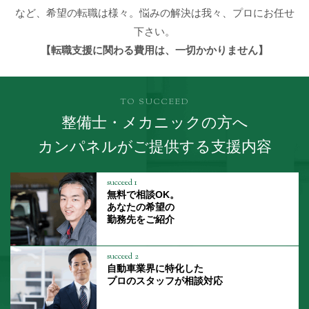
など、希望の転職は様々。悩みの解決は我々、プロにお任せ
下さい。
【転職支援に関わる費用は、一切かかりません】
TO SUCCEED
整備士・メカニックの方へ
カンパネルがご提供する支援内容
succeed 1
無料で相談OK。
あなたの希望の
勤務先をご紹介
succeed 2
自動車業界に特化した
プロのスタッフが相談対応