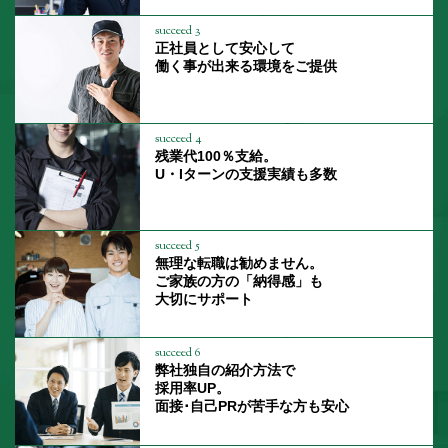
succeed 3
正社員として安心して
働く事が出来る環境をご提供
succeed 4
残業代100％支給。
U・Iターンの支援実績も多数
succeed 5
無理な転職は勧めません。
ご家族の方の「納得感」も
大切にサポート
succeed 6
弊社独自の紹介方法で
採用率UP。
面接･自己PRが苦手な方も安心