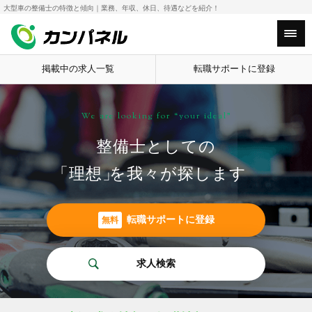
大型車の整備士の特徴と傾向｜業務、年収、休日、待遇などを紹介！
Main Menu
掲載中の求人一覧
転職サポートに登録
We are looking for “your ideal”
整備士としての
「理想
」
を我々が探します
転職サポートに登録
無料
求人検索