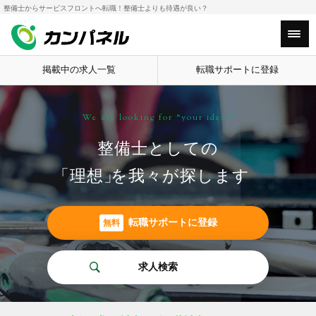
整備士からサービスフロントへ転職！整備士よりも待遇が良い？
Main Menu
掲載中の求人一覧
転職サポートに登録
We are looking for “your ideal”
整備士としての
「理想
」
を我々が探します
転職サポートに登録
無料
求人検索