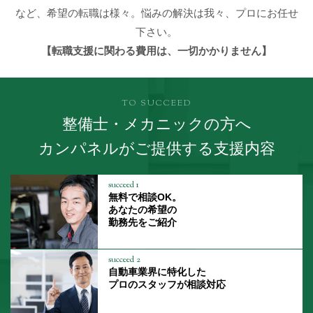
など、希望の転職は様々。悩みの解決は我々、プロにお任せ
下さい。
【転職支援に関わる費用は、一切かかりません】
TO SUCCEED
整備士・メカニックの方へ
カンパネルがご提供する支援内容
succeed 1
無料で相談OK。
あなたの希望の
勤務先をご紹介
succeed 2
自動車業界に特化した
プロのスタッフが相談対応