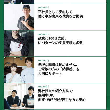
succeed 3
正社員として安心して
働く事が出来る環境をご提供
succeed 4
残業代100％支給。
U・Iターンの支援実績も多数
succeed 5
無理な転職は勧めません。
ご家族の方の「納得感」も
大切にサポート
succeed 6
弊社独自の紹介方法で
採用率UP。
面接･自己PRが苦手な方も安心