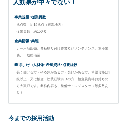
人効果が中々でない！
事業規模･従業員数
拠点数 約15拠点（東海地方）
従業員数 約150名
企業情報･業態
カー用品販売、各種取り付け作業及びメンテナンス、車検業
務、一般整備業
獲得したい人材像･希望資格･必要経験
長く働ける方・やる気がある方・笑顔がある方、希望資格は3
級以上・又は板金・塗装経験有りの方・検査員資格お持ちの
方大歓迎です。業務内容も、整備士・レジスタッフ等多数あ
り！
今までの採用活動