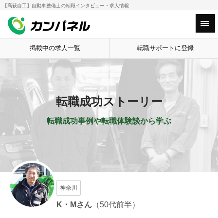
【高萩自工】自動車整備士の転職インタビュー・求人情報
HOME
転職成功ストーリー
【高萩自工
Main Menu
掲載中の求人一覧
転職サポートに登録
転職成功ストーリー
転職成功事例や転職体験談から学ぶ
神奈川
K・M
さん
（50代前半）