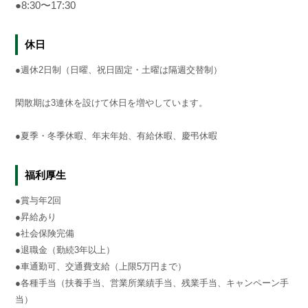
●8:30〜17:30
休日
●週休2日制（日曜、祝日固定・土曜は隔週交替制）
閑散期は3連休を設けて休日を増やしています。
●夏季・冬季休暇、年末年始、有給休暇、慶弔休暇
福利厚生
●賞与年2回
●昇給あり
●社会保険完備
●退職金（勤続3年以上）
●車通勤可、交通費支給（上限5万円まで）
●各種手当（扶養手当、営業所業績手当、残業手当、キャンペーン手
当）