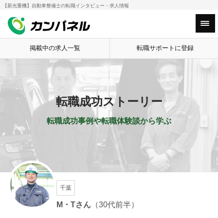
【新光重機】自動車整備士の転職インタビュー・求人情報
HOME
転職成功ストーリー
【新光重機
Main Menu
掲載中の求人一覧
転職サポートに登録
転職成功ストーリー
転職成功事例や転職体験談から学ぶ
千葉
M・T
さん
（30代前半）