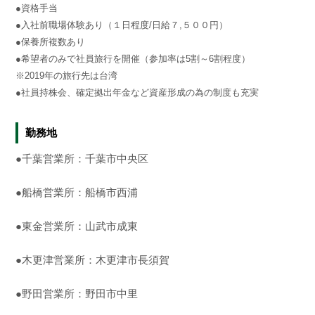
●資格手当
●入社前職場体験あり（１日程度/日給７,５００円）
●保養所複数あり
●希望者のみで社員旅行を開催（参加率は5割～6割程度）
※2019年の旅行先は台湾
●社員持株会、確定拠出年金など資産形成の為の制度も充実
勤務地
●千葉営業所：千葉市中央区
●船橋営業所：船橋市西浦
●東金営業所：山武市成東
●木更津営業所：木更津市長須賀
●野田営業所：野田市中里