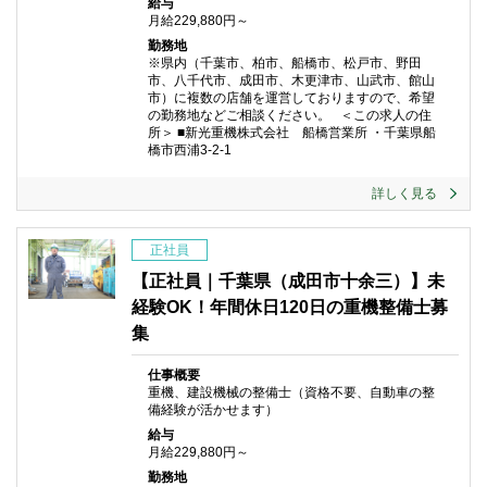
給与
月給229,880円～
勤務地
※県内（千葉市、柏市、船橋市、松戸市、野田
市、八千代市、成田市、木更津市、山武市、館山
市）に複数の店舗を運営しておりますので、希望
の勤務地などご相談ください。 ＜この求人の住
所＞ ■新光重機株式会社 船橋営業所 ・千葉県船
橋市西浦3-2-1
詳しく見る
正社員
【正社員｜千葉県（成田市十余三）】未
経験OK！年間休日120日の重機整備士募
集
仕事概要
重機、建設機械の整備士（資格不要、自動車の整
備経験が活かせます）
給与
月給229,880円～
勤務地