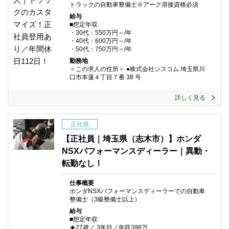
トラックの自動車整備士※アーク溶接資格必須
給与
■想定年収
・30代：550万円～/年
・40代：600万円～/年
・50代：750万円～/年
勤務地
＜この求人の住所＞ ●
株式会社シスコム
埼玉県川
口市本蓮４丁目７番 38 号
詳しく見る
正社員
【正社員｜埼玉県（志木市）】ホンダ
NSXパフォーマンスディーラー｜異動・
転勤なし！
仕事概要
ホンダNSXパフォーマンスディーラーでの自動車
整備士（3級整備士以上）
給与
■想定年収
★27歳／ 3年目／年収398万