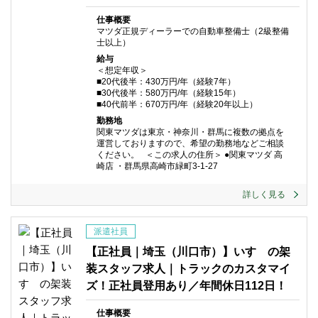
仕事概要
マツダ正規ディーラーでの自動車整備士（2級整備
士以上）
給与
＜想定年収＞
■20代後半：430万円/年（経験7年）
■30代後半：580万円/年（経験15年）
■40代前半：670万円/年（経験20年以上）
勤務地
関東マツダは東京・神奈川・群馬に複数の拠点を
運営しておりますので、希望の勤務地などご相談
ください。 ＜この求人の住所＞ ●関東マツダ 高
崎店 ・群馬県高崎市緑町3-1-27
詳しく見る
派遣社員
【正社員｜埼玉（川口市）】いすゞの架
装スタッフ求人｜トラックのカスタマイ
ズ！正社員登用あり／年間休日112日！
仕事概要