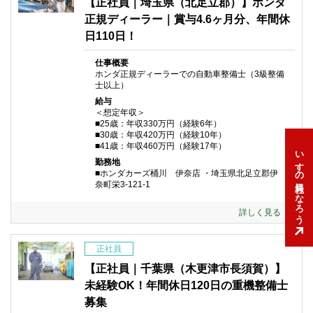
【正社員｜埼玉県（北足立郡）】ホンダ
正規ディーラー｜賞与4.6ヶ月分、年間休
日110日！
仕事概要
ホンダ正規ディーラーでの自動車整備士（3級整備
士以上）
給与
＜想定年収＞
■25歳：年収330万円（経験6年）
■30歳：年収420万円（経験10年）
■41歳：年収460万円（経験17年）
いすゞの社員になろう
勤務地
■ホンダカーズ桶川 伊奈店 ・埼玉県北足立郡伊
奈町栄3-121-1
詳しく見る
正社員
【正社員｜千葉県（木更津市長須賀）】
未経験OK！年間休日120日の重機整備士
募集