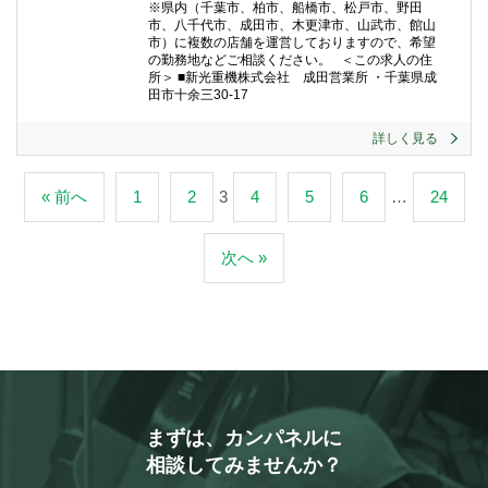
※県内（千葉市、柏市、船橋市、松戸市、野田
市、八千代市、成田市、木更津市、山武市、館山
市）に複数の店舗を運営しておりますので、希望
の勤務地などご相談ください。 ＜この求人の住
所＞ ■新光重機株式会社 成田営業所 ・千葉県成
田市十余三30-17
詳しく見る
« 前へ
1
2
3
4
5
6
…
24
次へ »
まずは、カンパネルに
相談してみませんか？