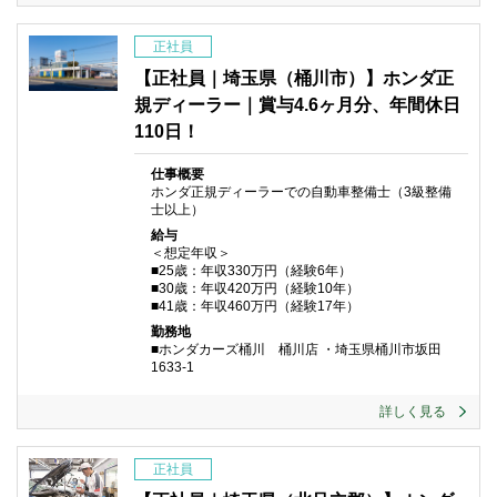
正社員
【正社員｜埼玉県（桶川市）】ホンダ正
規ディーラー｜賞与4.6ヶ月分、年間休日
110日！
仕事概要
ホンダ正規ディーラーでの自動車整備士（3級整備
士以上）
給与
＜想定年収＞
■25歳：年収330万円（経験6年）
■30歳：年収420万円（経験10年）
■41歳：年収460万円（経験17年）
勤務地
■ホンダカーズ桶川 桶川店 ・埼玉県桶川市坂田
1633-1
詳しく見る
正社員