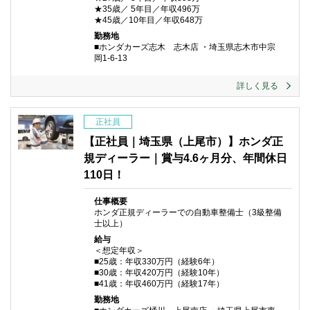
★35歳／ 5年目／年収496万
★45歳／10年目／年収648万
勤務地
■ホンダカーズ志木 志木店 ・埼玉県志木市中宗
岡1-6-13
詳しく見る
正社員
【正社員｜埼玉県（上尾市）】ホンダ正
規ディーラー｜賞与4.6ヶ月分、年間休日
110日！
仕事概要
ホンダ正規ディーラーでの自動車整備士（3級整備
士以上）
給与
＜想定年収＞
■25歳：年収330万円（経験6年）
■30歳：年収420万円（経験10年）
■41歳：年収460万円（経験17年）
勤務地