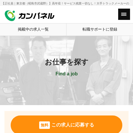
【正社員｜東京都（昭島市武蔵野）】高年収！サービス残業一切なし！大手トラックメーカーの
HOME
お仕事を探す
【正社員｜東京都
整備士募集！
Main Menu
掲載中の求人一覧
転職サポートに登録
お仕事を探す
Find a job
この求人に応募する
無料