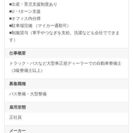
■出産・育児支援制度あり
■U・Iターン支援
■オフィス内分煙
■駐車場完備 （マイカー通勤可）
■制服貸与（軍手やつなぎを支給。洗濯なども会社でできま
す）
仕事概要
トラック・バスなど大型車正規ディーラーでの自動車整備士
（3級整備士以上）
募集職種
バス整備・大型整備
雇用形態
正社員
メーカー