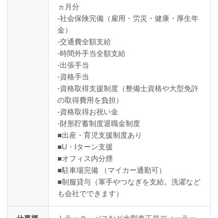
ヵ月分
-社会保険完備（雇用・労災・健康・厚生年
金）
-交通費全額支給
-時間外手当全額支給
-出張手当
-資格手当
-資格取得支援制度（整備士資格や大型免許
の取得費用を負担）
-資格取得お祝い金
-財形貯蓄制度退職金制度
■出産・育児支援制度あり
■U・Iターン支援
■オフィス内分煙
■駐車場完備 （マイカー通勤可）
■制服貸与（軍手やつなぎを支給。洗濯など
も会社でできます）