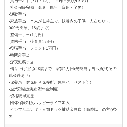
-賞与年2回（7月・12月）※昨年実績4.5ヶ月
-社会保険完備（健康・厚生・雇用・労災）
-通勤手当
-家族手当（本人が世帯主で、扶養内の子供一人あたり5，
000円支給、18歳まで）
-整備士手当(1万円)
-資格手当（検査員1万円）
-役職手当（フロント1万円）
-時間外手当
-深夜勤務手当
-借り上げ社宅(28歳まで、家賃1万円(光熱費は自己負担)その
他条件あり)
-保養所（健保組合保養所、東急ハーベスト等）
-企業型確定拠出型年金制度
-資格取得支援
-団体保険制度ハッピーライフ加入
-インフルエンザ・人間ドック補助金制度（35歳以上の方が対
象）