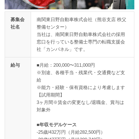
募集会
南関東日野自動車株式会社（熊谷支店 秩父
社名
整備センター）
当社は、南関東日野自動車株式会社の採用
窓口を行っている整備士専門の転職支援会
社「カンパネル」です。
給与
■月給：200,000〜311,000円
※別途、各種手当・残業代・交通費など支
給
※能力・経験・保有資格により考慮します
【試用期間】
3ヶ月間※賃金の変更なし/退職金、賞与は
対象外
■年収モデルケース
-25歳/432万円（月給282,500円）