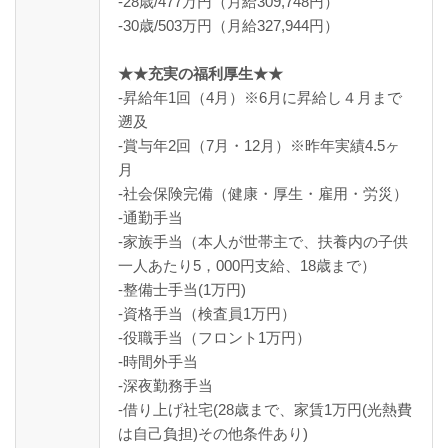
-28歳/477万円（月給309,748円）
-30歳/503万円（月給327,944円）
★★充実の福利厚生★★
-昇給年1回（4月）※6月に昇給し４月まで
遡及
-賞与年2回（7月・12月）※昨年実績4.5ヶ
月
-社会保険完備（健康・厚生・雇用・労災）
-通勤手当
-家族手当（本人が世帯主で、扶養内の子供
一人あたり5，000円支給、18歳まで）
-整備士手当(1万円)
-資格手当（検査員1万円）
-役職手当（フロント1万円）
-時間外手当
-深夜勤務手当
-借り上げ社宅(28歳まで、家賃1万円(光熱費
は自己負担)その他条件あり)