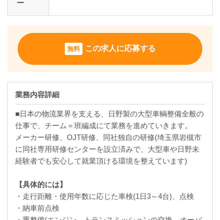
ー
この求人に応募する
無料
業務内容詳細
■日本の物流業界を支える、日野製の大型車輌整備全般の
仕事で、チーム＝班編成にて業務を進めていきます。
メーカー研修、OJT研修、同社独自の研修(埼玉県岩槻市
に同社専用研修センターを設立済みで、大型車や日野未
経験者でも安心して就業頂ける環境を整えています)
【具体的には】
・走行距離・使用年数に応じた車検(1日3～4台)、点検
・納車前点検
・重整備(エンジン、トランスミッションの交換、オーバ