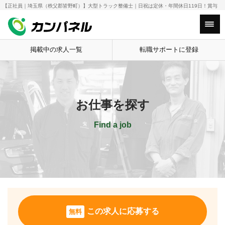
【正社員｜埼玉県（秩父郡皆野町）】大型トラック整備士｜日祝は定休・年間休日119日！賞与
HOME
お仕事を探す
【正社員｜埼玉県
4.5ヶ月！
Main Menu
掲載中の求人一覧
転職サポートに登録
お仕事を探す
Find a job
この求人に応募する
無料