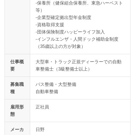
-保養所（健保組合保養所、東急ハーベスト
等）
-企業型確定拠出型年金制度
-資格取得支援
-団体保険制度ハッピーライフ加入
-インフルエンザ・人間ドック補助金制度
（35歳以上の方が対象）
仕事概
大型車・トラック正規ディーラーでの自動
要
車整備士（3級整備士以上）
募集職
バス整備・大型整備
種
自動車整備
雇用形
正社員
態
メーカ
日野