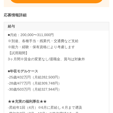
応募情報詳細
給与
■月給：200,000〜311,000円
※別途、各種手当・残業代・交通費など支給
※能力・経験・保有資格により考慮します
【試用期間】
3ヶ月間※賃金の変更なし/退職金、賞与は対象外
■年収モデルケース
-25歳/432万円（月給282,500円）
-28歳/477万円（月給309,748円）
-30歳/503万円（月給327,944円）
★★充実の福利厚生★★
-昇給年1回（4月）※6月に昇給し４月まで遡及