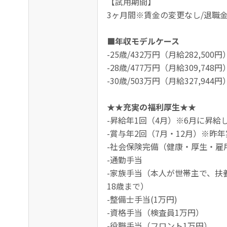
【試用期間】
3ヶ月間※賃金の変更なし/退職
■年収モデルケース
-25歳/432万円（月給282,500円
-28歳/477万円（月給309,748円
-30歳/503万円（月給327,944円
★★充実の福利厚生★★
-昇給年1回（4月）※6月に昇給
-賞与年2回（7月・12月）※昨年
-社会保険完備（健康・厚生・雇
-通勤手当
-家族手当（本人が世帯主で、扶
18歳まで）
-整備士手当(1万円)
-資格手当（検査員1万円）
-役職手当（フロント1万円）