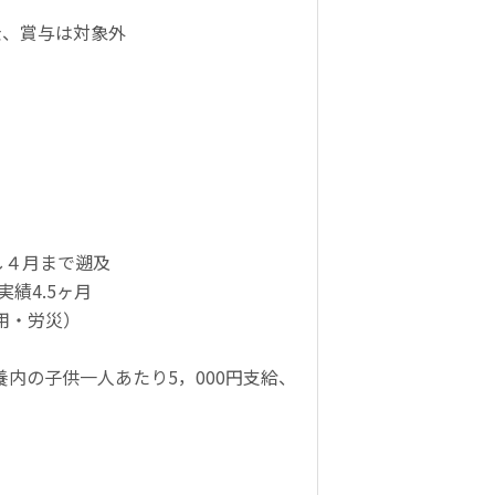
金、賞与は対象外
）
）
）
し４月まで遡及
実績4.5ヶ月
用・労災）
養内の子供一人あたり5，000円支給、