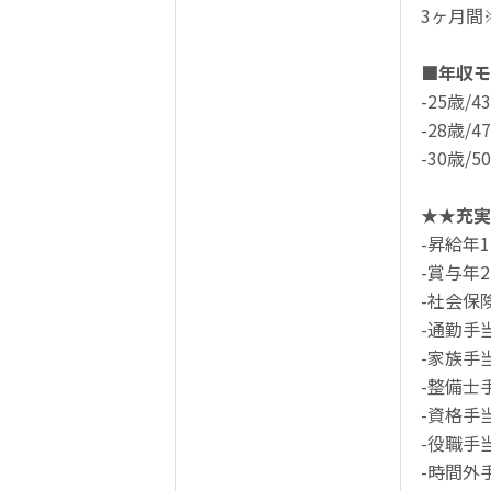
3ヶ月間
■年収モ
-25歳/
-28歳/
-30歳/
★★充実
-昇給年
-賞与年
-社会保
-通勤手
-家族手
-整備士手
-資格手
-役職手
-時間外