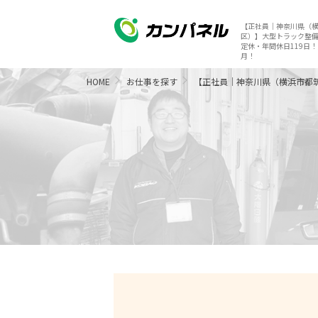
【正社員｜神奈川県（
区）】大型トラック整
定休・年間休日119日！
月！
HOME
お仕事を探す
【正社員｜神奈川県（横浜市都筑