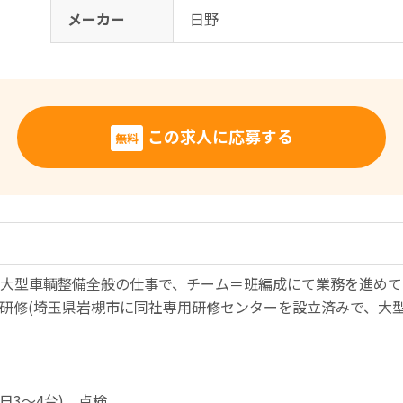
メーカー
日野
この求人に応募する
無料
大型車輌整備全般の仕事で、チーム＝班編成にて業務を進めて
の研修(埼玉県岩槻市に同社専用研修センターを設立済みで、大
日3～4台)、点検