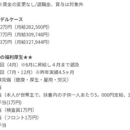
※賃金の変更なし/退職金、賞与は対象外
デルケース
432万円（月給282,500円）
477万円（月給309,748円）
503万円（月給327,944円）
の福利厚生★★
1回（4月）※6月に昇給し４月まで遡及
2回（7月・12月）※昨年実績4.5ヶ月
険完備（健康・厚生・雇用・労災）
当
当（本人が世帯主で、扶養内の子供一人あたり5，000円支給、
当(1万円)
当（検査員1万円）
当（フロント1万円）
手当