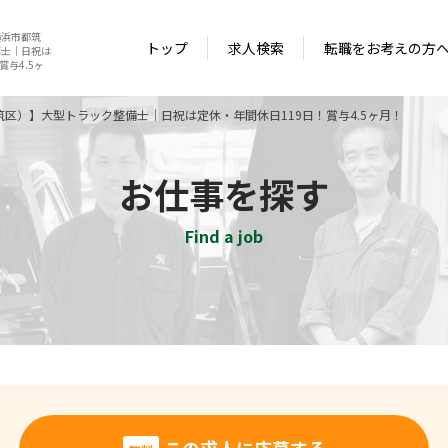
横浜市都筑
トップ
求人検索
転職をお考えの方
備士｜日祝は
賞与4.5ヶ
区）】大型トラック整備士｜日祝は定休・年間休日119日！賞与4.5ヶ月！
お仕事を探す
Find a job