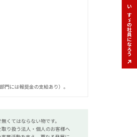
いすゞの社員になろう
いすゞの社員になろう
部門には報奨金の支給あり）。
で無くてはならない物です。
を取り扱う法人・個人のお客様へ
の事業活動を支え、更なる発展に