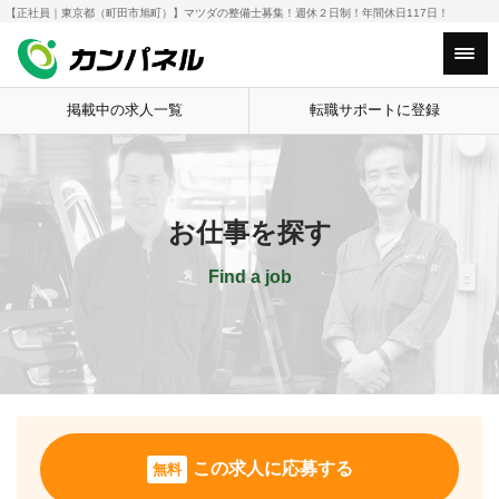
【正社員｜東京都（町田市旭町）】マツダの整備士募集！週休２日制！年間休日117日！
HOME
お仕事を探す
【正社員｜東京都
Main Menu
掲載中の求人一覧
転職サポートに登録
お仕事を探す
Find a job
この求人に応募する
無料