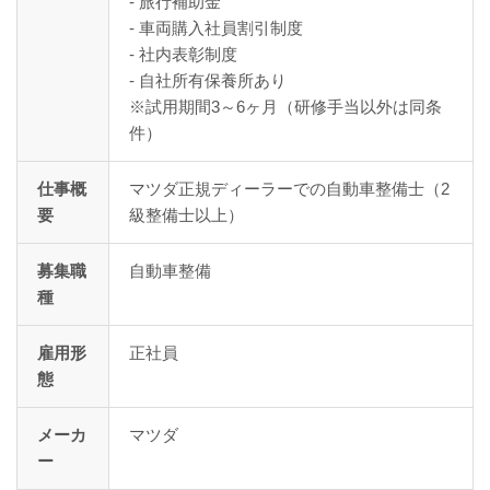
- 旅行補助金
- 車両購入社員割引制度
- 社内表彰制度
- 自社所有保養所あり
※試用期間3～6ヶ月（研修手当以外は同条
件）
仕事概
マツダ正規ディーラーでの自動車整備士（2
要
級整備士以上）
募集職
自動車整備
種
雇用形
正社員
態
メーカ
マツダ
ー