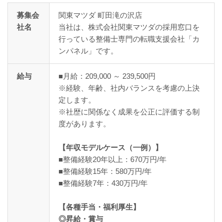
募集会
関東マツダ 町田滝の沢店
社名
当社は、株式会社関東マツダの採用窓口を
行っている整備士専門の転職支援会社「カ
ンパネル」です。
給与
■月給：209,000 ～ 239,500円
※経験、年齢、社内バランスを考慮の上決
定します。
※社歴に関係なく成果を公正に評価する制
度があります。
【年収モデルケース（一例）】
■整備経験20年以上：670万円/年
■整備経験15年：580万円/年
■整備経験7年：430万円/年
【各種手当・福利厚生】
◎昇給・賞与