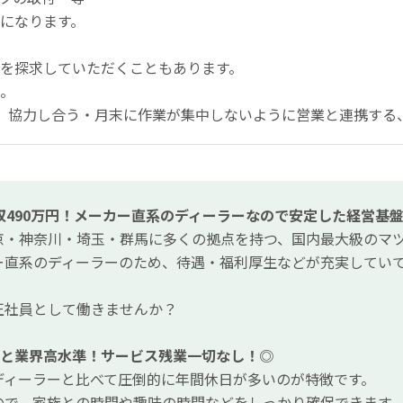
になります。
を探求していただくこともあります。
。
、協力し合う・月末に作業が集中しないように営業と連携する
収490万円！メーカー直系のディーラーなので安定した経営基
京・神奈川・埼玉・群馬に多くの拠点を持つ、国内最大級のマ
ー直系のディーラーのため、待遇・福利厚生などが充実してい
正社員として働きませんか？
日と業界高水準！サービス残業一切なし！◎
ディーラーと比べて圧倒的に年間休日が多いのが特徴です。
ので、家族との時間や趣味の時間などをしっかり確保できます