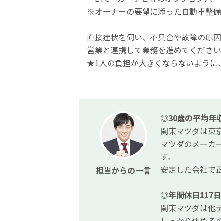
※オーナーの要望に添った自動車整備
直接症状を伺い、不具合や故障の原因
営業と連携して業務を進めてください
★1人の負担が大きくならないように
◎30歳の平均年
関東マツダは東
マツダのメーカ
す。
安定した会社で
担当からの一言
◎年間休日117
関東マツダは他
しっかり休める