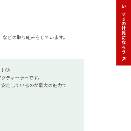
いすゞの社員になろう
いすゞの社員になろう
、などの取り組みをしています。
盤！◎
ツダディーラーです。
て安定しているのが最大の魅力で
。