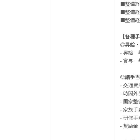
■整備経
■整備経
■整備経
【各種手
◎昇給・
- 昇給
- 賞与
◎諸手当
- 交通費
- 時間
- 国家
- 家族手
- 研修手
- 奨励