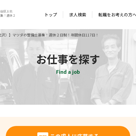
田谷区上北
トップ
求人検索
転職をお考えの方
募集！週休２
沢）】マツダの整備士募集！週休２日制！年間休日117日！
お仕事を探す
Find a job