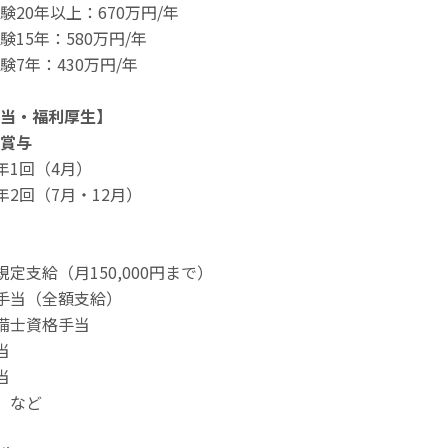
験20年以上：670万円/年
験15年：580万円/年
験7年：430万円/年
当・福利厚生】
賞与
 年1回（4月）
 年2回（7月・12月）
規定支給（月150,000円まで）
外手当（全額支給）
整備士資格手当
当
当
金 など