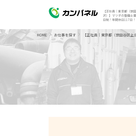
【正社員｜東京都（世
沢）】マツダの整備士
日制！年間休日117日！
HOME
お仕事を探す
【正社員｜東京都（世田谷区上北