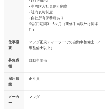
- 旅行補助金
- 車両購入社員割引制度
- 社内表彰制度
- 自社所有保養所あり
※試用期間3～6ヶ月（研修手当以外は同条
件）
仕事概
マツダ正規ディーラーでの自動車整備士（2
要
級整備士以上）
募集職
自動車整備
種
雇用形
正社員
態
メーカ
マツダ
ー