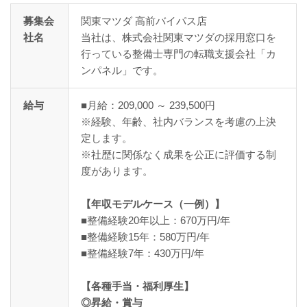
募集会
関東マツダ 高前バイパス店
社名
当社は、株式会社関東マツダの採用窓口を
行っている整備士専門の転職支援会社「カ
ンパネル」です。
給与
■月給：209,000 ～ 239,500円
※経験、年齢、社内バランスを考慮の上決
定します。
※社歴に関係なく成果を公正に評価する制
度があります。
【年収モデルケース（一例）】
■整備経験20年以上：670万円/年
■整備経験15年：580万円/年
■整備経験7年：430万円/年
【各種手当・福利厚生】
◎昇給・賞与