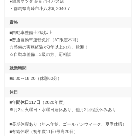
●関東マツダ 高前バイパス店
・群馬県高崎市小八木町2040-7
資格
■自動車整備士2級以上
■普通自動車運転免許（AT限定不可）
☆整備の実務経験が3年以上の方、歓迎！
☆自動車整備士3級の方、応相談
就業時間
■9:30～18:20（休憩60分）
休日
■年間休日117日
（2020年度）
※月2回火曜日・水曜日連休あり、他月2回程度休みあり
■長期休暇あり（年末年始、ゴールデンウィーク、夏季休暇）
■有給休暇（初年度11日/最高20日）