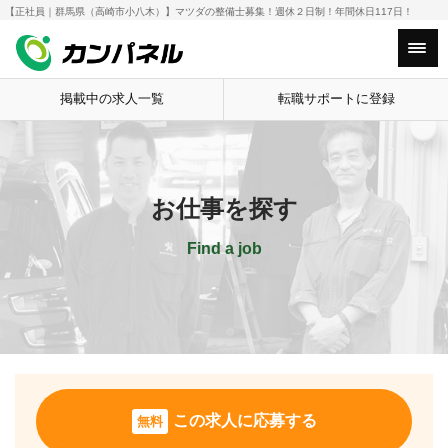
【正社員｜群馬県（高崎市小八木）】マツダの整備士募集！週休２日制！年間休日117日！
HOME
お仕事を探す
【正社員｜群馬県
Main Menu
掲載中の求人一覧
転職サポートに登録
お仕事を探す
Find a job
この求人に応募する
無料