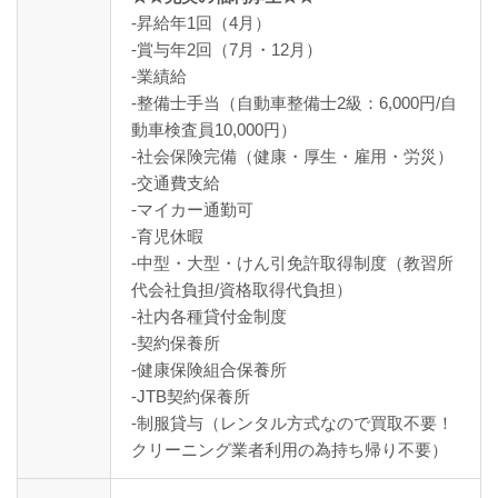
-昇給年1回（4月）
-賞与年2回（7月・12月）
-業績給
-整備士手当（自動車整備士2級：6,000円/自
動車検査員10,000円）
-社会保険完備（健康・厚生・雇用・労災）
-交通費支給
-マイカー通勤可
-育児休暇
-中型・大型・けん引免許取得制度（教習所
代会社負担/資格取得代負担）
-社内各種貸付金制度
-契約保養所
-健康保険組合保養所
-JTB契約保養所
-制服貸与（レンタル方式なので買取不要！
クリーニング業者利用の為持ち帰り不要）