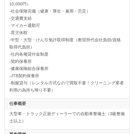
10,000円）
-社会保険完備（健康・厚生・雇用・労災）
-交通費支給
-マイカー通勤可
-育児休暇
-中型・大型・けん引免許取得制度（教習所代会社負担/資格
取得代負担）
-社内各種貸付金制度
-契約保養所
-健康保険組合保養所
-JTB契約保養所
-制服貸与（レンタル方式なので買取不要！クリーニング業者
利用の為持ち帰り不要）
仕事概要
大型車・トラック正規ディーラーでの自動車整備士（3級整備
士以上）