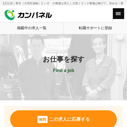
【正社員｜東京（大田区城南）】いすゞの整備士求人｜大型トラック整備は稼げて、休める！賞
HOME
お仕事を探す
【正社員｜東京（
与5.3ヶ月！年間休日111日！
Main Menu
掲載中の求人一覧
転職サポートに登録
お仕事を探す
Find a job
この求人に応募する
無料