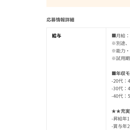
応募情報詳細
給与
■月給：2
※別途、
※能力・
※試用期
■年収モ
-20代：
-30代：
-40代：
★★充実
-昇給年
-賞与年