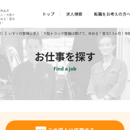
浜市金沢
トップ
求人検索
転職をお考えの方
求人｜大型ト
休める！賞与
日！
）】いすゞの整備士求人｜大型トラック整備は稼げて、休める！賞与5.3ヶ月！年間
お仕事を探す
Find a job