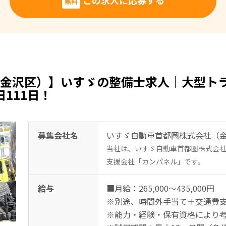
この求人に応募する
無料
金沢区）】いすゞの整備士求人｜大型ト
111日！
募集会社名
いすゞ自動車首都圏株式会社（
当社は、いすゞ自動車首都圏株式会
支援会社「カンパネル」です。
給与
■月給：265,000〜435,000円
※別途、時間外手当て＋交通費
※能力・経験・保有資格により