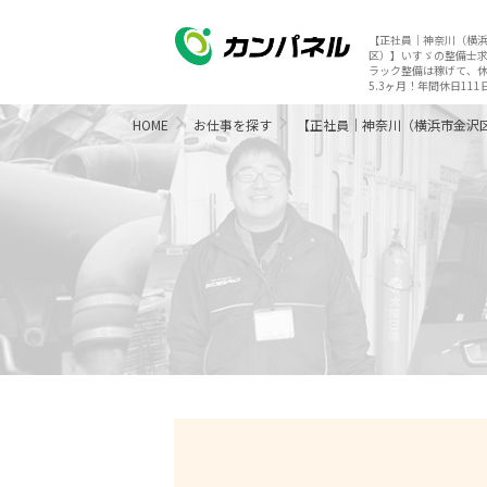
【正社員｜神奈川（横
区）】いすゞの整備士
ラック整備は稼げて、
5.3ヶ月！年間休日111
HOME
お仕事を探す
【正社員｜神奈川（横浜市金沢区