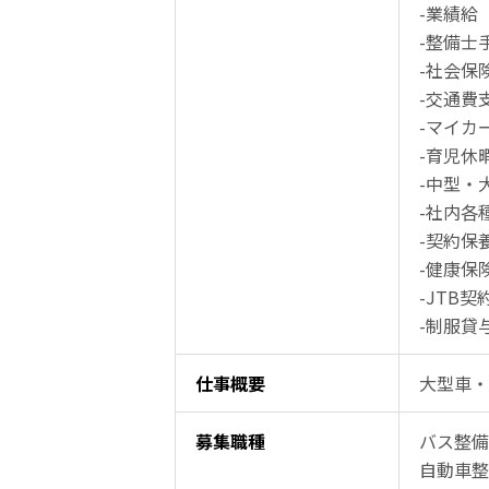
-業績給
-整備士
-社会保
-交通費
-マイカ
-育児休
-中型・
-社内各
-契約保
-健康保
-JTB
-制服貸
仕事概要
大型車・
募集職種
バス整備
自動車整