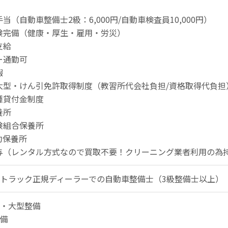
手当（自動車整備士2級：6,000円/自動車検査員10,000円）
険完備（健康・厚生・雇用・労災）
支給
ー通勤可
暇
大型・けん引免許取得制度（教習所代会社負担/資格取得代負担
種貸付金制度
養所
険組合保養所
契約保養所
与（レンタル方式なので買取不要！クリーニング業者利用の為
トラック正規ディーラーでの自動車整備士（3級整備士以上）
・大型整備
備