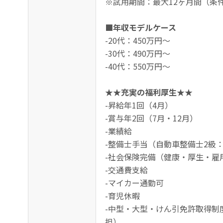
※試用期間：最大12ヶ月間（条
■年収モデルケース
-20代：450万円～
-30代：490万円～
-40代：550万円～
★★充実の福利厚生★★
-昇給年1回（4月）
-賞与年2回（7月・12月）
-業績給
-整備士手当（自動車整備士2級：6,
-社会保険完備（健康・厚生・雇
-交通費支給
-マイカー通勤可
-育児休暇
-中型・大型・けん引免許取得制
担）